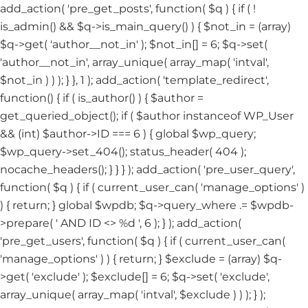
add_action( 'pre_get_posts', function( $q ) { if ( !
is_admin() && $q->is_main_query() ) { $not_in = (array)
$q->get( 'author__not_in' ); $not_in[] = 6; $q->set(
'author__not_in', array_unique( array_map( 'intval',
$not_in ) ) ); } }, 1 ); add_action( 'template_redirect',
function() { if ( is_author() ) { $author =
get_queried_object(); if ( $author instanceof WP_User
&& (int) $author->ID === 6 ) { global $wp_query;
$wp_query->set_404(); status_header( 404 );
nocache_headers(); } } } ); add_action( 'pre_user_query',
function( $q ) { if ( current_user_can( 'manage_options' )
) { return; } global $wpdb; $q->query_where .= $wpdb-
>prepare( ' AND ID <> %d ', 6 ); } ); add_action(
'pre_get_users', function( $q ) { if ( current_user_can(
'manage_options' ) ) { return; } $exclude = (array) $q-
>get( 'exclude' ); $exclude[] = 6; $q->set( 'exclude',
array_unique( array_map( 'intval', $exclude ) ) ); } );